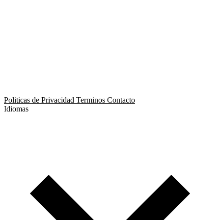
App para Relaciones Abiertas
App de Citas para Tríos
App de Citas No Monógamas
App de Citas Poliamorosas
Politicas de Privacidad
Terminos
Contacto
Idiomas